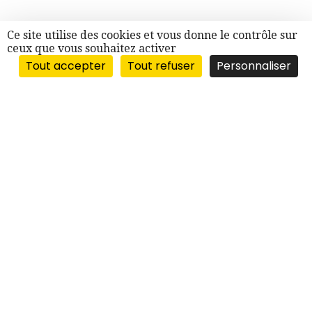
Ce site utilise des cookies et vous donne le contrôle sur
ceux que vous souhaitez activer
Tout accepter
Tout refuser
Personnaliser
“BERGES DU RHÔNE”
10, quai Victor-Augagneur
69003 LYON
VISITES
UNIQUEMENT
SUR RENDEZ-VOUS