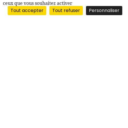
ceux que vous souhaitez activer
Tout accepter
Tout refuser
Personnaliser
“BERGES DU RHÔNE”
10, quai Victor-Augagneur
69003 LYON
VISITES
UNIQUEMENT
SUR RENDEZ-VOUS