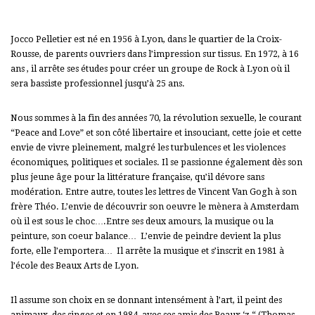
Jocco Pelletier est né en 1956 à Lyon, dans le quartier de la Croix-
Rousse, de parents ouvriers dans l’impression sur tissus. En 1972, à 16
ans , il arrête ses études pour créer un groupe de Rock à Lyon où il
sera bassiste professionnel jusqu’à 25 ans.
Nous sommes à la fin des années 70, la révolution sexuelle, le courant
“Peace and Love” et son côté libertaire et insouciant, cette joie et cette
envie de vivre pleinement, malgré les turbulences et les violences
économiques, politiques et sociales.
Il se passionne également dès son
plus jeune âge pour la littérature française, qu’il dévore sans
modération.
Entre autre, toutes les lettres de Vincent Van Gogh à son
frère Théo. L’envie de découvrir son oeuvre le mènera à Amsterdam
où il est sous le choc….
Entre ses deux amours, la musique ou la
peinture, son coeur balance…
L’envie de peindre devient la plus
forte, elle l’emportera…
Il arrête la musique et s’inscrit en 1981 à
l’école des Beaux Arts de Lyon.
Il assume son choix en se donnant intensément à l’art, il peint des
animaux, des singes et en 1984, avec ses amis des Beaux ‘z “ (Thomas