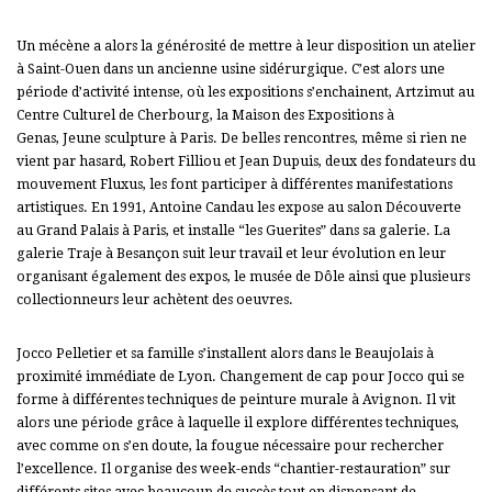
Un mécène a alors la générosité de mettre à leur disposition un atelier
à Saint-Ouen dans un ancienne usine sidérurgique. C’est alors une
période d’activité intense, où les expositions s’enchainent,
Artzimut au
Centre Culturel de Cherbourg, la
Maison des Expositions à
Genas,
Jeune sculpture à Paris.
De belles rencontres, même si rien ne
vient par hasard, Robert Filliou et Jean Dupuis, deux des fondateurs du
mouvement Fluxus, les font participer à différentes manifestations
artistiques.
En 1991, Antoine Candau les expose au salon Découverte
au Grand Palais à Paris, et installe “les Guerites” dans sa galerie.
La
galerie Traje à Besançon suit leur travail et leur évolution en leur
organisant également des expos, le musée de Dôle ainsi que plusieurs
collectionneurs leur achètent des oeuvres.
Jocco Pelletier et sa famille s’installent alors dans le Beaujolais à
proximité immédiate de Lyon. Changement de cap pour Jocco qui se
forme à différentes techniques de peinture murale à Avignon. Il vit
alors une période grâce à laquelle il explore différentes techniques,
avec comme on s’en doute, la fougue nécessaire pour rechercher
l’excellence. Il organise des week-ends “chantier-restauration” sur
différents sites avec beaucoup de succès tout en dispensant de