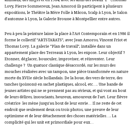
Lovy, Pierre Sommereux, Jean Amoros) ils participent à plusieurs
expositions, le
Théâtre la Mère Folle à Mâcon,
Scalp à Lyon, le
Salon
d’automne à Lyon, la
Galerie Brousse à Montpellier entre autres.
Peu à peu la peinture laisse la place à l’Art Contemporain et e
n 1986 il
forme le collectif “ARTSTARATS”, avec Jean Amoros, Vincent Friot et
Thomas Lovy.
La galerie “Plan de travail”, installée dans un
appartement place des Terreaux à Lyon, les expose.
Leur objectif ?
Etonner, déglacer, bousculer, improviser, et réinventer.
Leur
challenge ?
Un quatuor classique désaccordé, sur les murs des
mouches réalisées avec un tampon, une pièce transformée en nature
morte du XVIIe siècle hollandais. De la boue, des vers de terre, des
tanches (poissons) en sachet plastiques, alcool, etc….
Une bande de
jeunes artistes qui ne se prennent pas au sérieux, et qui vont au bout
de leurs délires, insouciants, heureux, amoureux de l’art. Leur fièvre
créatrice
les mène jusqu’au bout de leur envie… Il ne reste de cet
endroit que seulement deux ou trois photos, une preuve de leur
optimisme et de leur détachement des choses matérielles…. La
complicité qui les unit est primordiale pour eux…