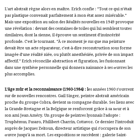
L’art abstrait règne alors en maître. Erich confie : “Tout ce qui n’était
pas plastique convenait parfaitement à mon état assez misérable.”
Mais une exposition au salon des Réalités nouvelles en 1949 provoque
une révélation : devant des centaines de toiles qui lui semblent toutes
similaires, dont la sienne, il éprouve un sentiment d’insincérité
profonde.
C’est le tournant. “À ce moment je sus que ma peinture
devait être un acte réparateur, c’est-à-dire reconstruction sous forme
imagée d’une réalité niée, ou plutôt anesthésiée, privée de son impact
affectif.” Erich réconcilie abstraction et figuration, les fusionnant
dans une synthèse personnelle qui donnera naissance à ses œuvres les
plus accomplies.
L’âge mûr et la reconnaissance (1960-1984) : l
es années 1960 s’ouvrent
sur de nouvelles rencontres. Gail Singer, peintre abstrait américain
proche du groupe Cobra, devient sa compagne durable. Ses liens avec
la Grande-Bretagne et la Belgique se renforcent grâce à sa sœur et à
son ami Jean Améry.
Un groupe de peintres lyonnais l’adopte :
Truphémus, Fusaro, Philibert-Charrin, Cottavoz. Ce dernier l’introduit
auprès de Jacques Zeitoun, directeur artistique qui s’occupera de son
œuvre jusqu’à sa mort. Les expositions se succèdent : galerie Saint-