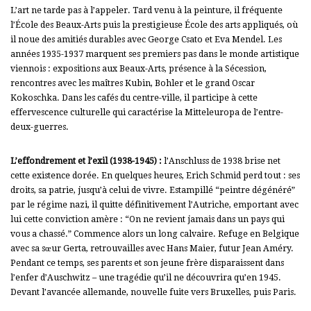
L’art ne tarde pas à l’appeler. Tard venu à la peinture, il fréquente
l’École des Beaux-Arts puis la prestigieuse École des arts appliqués, où
il noue des amitiés durables avec George Csato et Eva Mendel. Les
années 1935-1937 marquent ses premiers pas dans le monde artistique
viennois : expositions aux Beaux-Arts, présence à la Sécession,
rencontres avec les maîtres Kubin, Bohler et le grand Oscar
Kokoschka. Dans les cafés du centre-ville, il participe à cette
effervescence culturelle qui caractérise la Mitteleuropa de l’entre-
deux-guerres.
L’effondrement et l’exil (1938-1945) :
l’Anschluss de 1938 brise net
cette existence dorée. En quelques heures, Erich Schmid perd tout : ses
droits, sa patrie, jusqu’à celui de vivre. Estampillé “peintre dégénéré”
par le régime nazi, il quitte définitivement l’Autriche, emportant avec
lui cette conviction amère : “On ne revient jamais dans un pays qui
vous a chassé.”
Commence alors un long calvaire. Refuge en Belgique
avec sa sœur Gerta, retrouvailles avec Hans Maier, futur Jean Améry.
Pendant ce temps, ses parents et son jeune frère disparaissent dans
l’enfer d’Auschwitz – une tragédie qu’il ne découvrira qu’en 1945.
Devant l’avancée allemande, nouvelle fuite vers Bruxelles, puis Paris.