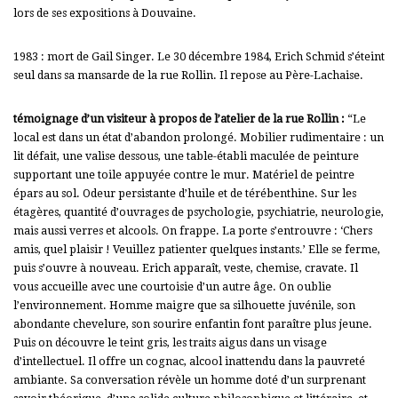
lors de ses expositions à Douvaine.
1983 : mort de Gail Singer. Le 30 décembre 1984, Erich Schmid s’éteint
seul dans sa mansarde de la rue Rollin. Il repose au Père-Lachaise.
témoignage d’un visiteur à propos de l’atelier de la rue Rollin :
“Le
local est dans un état d’abandon prolongé. Mobilier rudimentaire : un
lit défait, une valise dessous, une table-établi maculée de peinture
supportant une toile appuyée contre le mur. Matériel de peintre
épars au sol. Odeur persistante d’huile et de térébenthine. Sur les
étagères, quantité d’ouvrages de psychologie, psychiatrie, neurologie,
mais aussi verres et alcools. On frappe. La porte s’entrouvre : ‘Chers
amis, quel plaisir ! Veuillez patienter quelques instants.’ Elle se ferme,
puis s’ouvre à nouveau. Erich apparaît, veste, chemise, cravate. Il
vous accueille avec une courtoisie d’un autre âge. On oublie
l’environnement. Homme maigre que sa silhouette juvénile, son
abondante chevelure, son sourire enfantin font paraître plus jeune.
Puis on découvre le teint gris, les traits aigus dans un visage
d’intellectuel. Il offre un cognac, alcool inattendu dans la pauvreté
ambiante. Sa conversation révèle un homme doté d’un surprenant