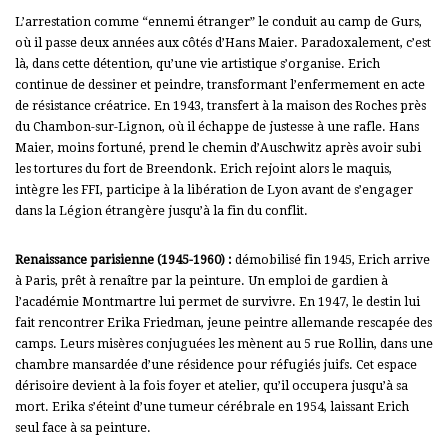
L’arrestation comme “ennemi étranger” le conduit au camp de Gurs,
où il passe deux années aux côtés d’Hans Maier. Paradoxalement, c’est
là, dans cette détention, qu’une vie artistique s’organise. Erich
continue de dessiner et peindre, transformant l’enfermement en acte
de résistance créatrice. En 1943, transfert à la maison des Roches près
du Chambon-sur-Lignon, où il échappe de justesse à une rafle. Hans
Maier, moins fortuné, prend le chemin d’Auschwitz après avoir subi
les tortures du fort de Breendonk.
Erich rejoint alors le maquis,
intègre les FFI, participe à la libération de Lyon avant de s’engager
dans la Légion étrangère jusqu’à la fin du conflit.
Renaissance parisienne (1945-1960) :
démobilisé fin 1945, Erich arrive
à Paris, prêt à renaître par la peinture. Un emploi de gardien à
l’académie Montmartre lui permet de survivre. En 1947, le destin lui
fait rencontrer Erika Friedman, jeune peintre allemande rescapée des
camps. Leurs misères conjuguées les mènent au 5 rue Rollin, dans une
chambre mansardée d’une résidence pour réfugiés juifs. Cet espace
dérisoire devient à la fois foyer et atelier, qu’il occupera jusqu’à sa
mort. Erika s’éteint d’une tumeur cérébrale en 1954, laissant Erich
seul face à sa peinture.