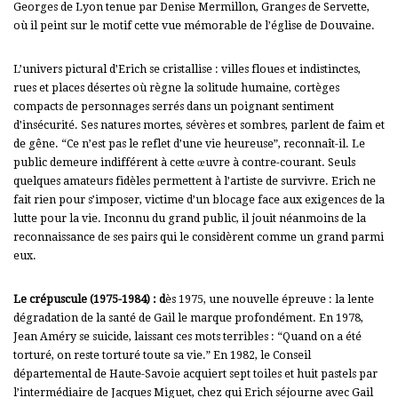
Georges de Lyon tenue par Denise Mermillon, Granges de Servette,
où il peint sur le motif cette vue mémorable de l’église de Douvaine.
L’univers pictural d’Erich se cristallise : villes floues et indistinctes,
rues et places désertes où règne la solitude humaine, cortèges
compacts de personnages serrés dans un poignant sentiment
d’insécurité. Ses natures mortes, sévères et sombres, parlent de faim et
de gêne. “Ce n’est pas le reflet d’une vie heureuse”, reconnaît-il.
Le
public demeure indifférent à cette œuvre à contre-courant. Seuls
quelques amateurs fidèles permettent à l’artiste de survivre. Erich ne
fait rien pour s’imposer, victime d’un blocage face aux exigences de la
lutte pour la vie. Inconnu du grand public, il jouit néanmoins de la
reconnaissance de ses pairs qui le considèrent comme un grand parmi
eux.
Le crépuscule (1975-1984) : d
ès 1975, une nouvelle épreuve : la lente
dégradation de la santé de Gail le marque profondément. En 1978,
Jean Améry se suicide, laissant ces mots terribles : “Quand on a été
torturé, on reste torturé toute sa vie.” En 1982, le Conseil
départemental de Haute-Savoie acquiert sept toiles et huit pastels par
l’intermédiaire de Jacques Miguet, chez qui Erich séjourne avec Gail