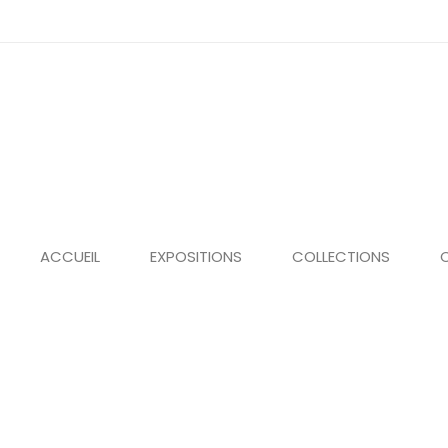
Panneau de gestion des cookies
ACCUEIL
EXPOSITIONS
COLLECTIONS
C