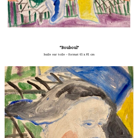
“Bouboul”
huile sur toile – format 65 x 81 cm