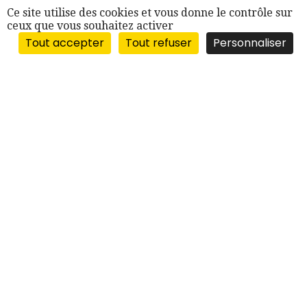
Ce site utilise des cookies et vous donne le contrôle sur
ceux que vous souhaitez activer
Tout accepter
Tout refuser
Personnaliser
“BERGES DU RHÔNE”
10, quai Victor-Augagneur
69003 LYON
VISITES
UNIQUEMENT
SUR RENDEZ-VOUS