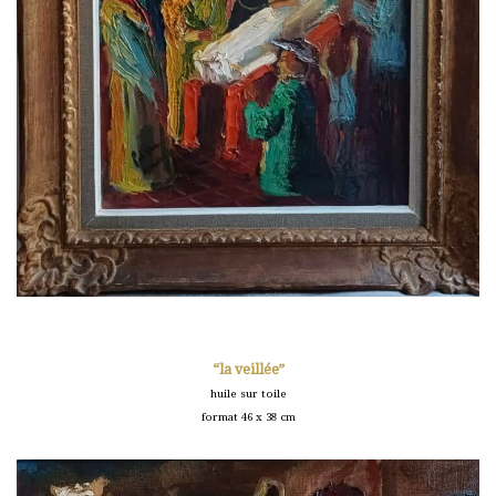
“la veillée”
huile sur toile
format 46 x 38 cm