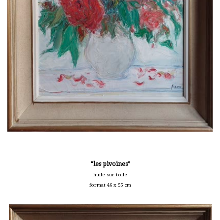
“les pivoines”
huile sur toile
format 46 x 55 cm