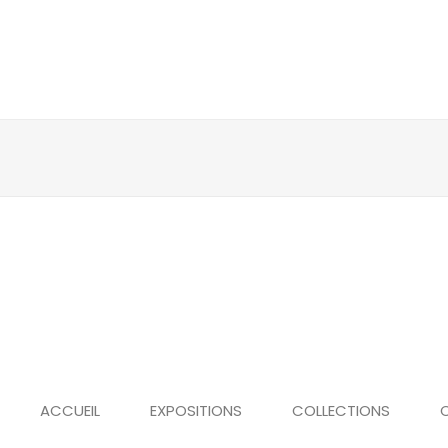
Panneau de gestion des cookies
ACCUEIL
EXPOSITIONS
COLLECTIONS
C