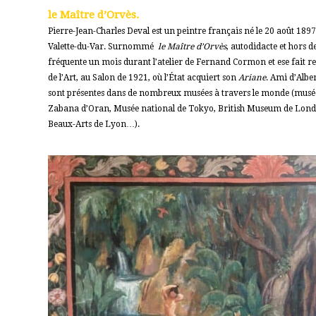
le Maître d’Orvès.
Pierre-Jean-Charles Deval est un peintre français né le 20 août 189
Valette-du-Var. Surnommé
le Maître d’Orvès
, autodidacte et hors d
fréquente un mois durant l’atelier de Fernand Cormon et ese fait 
de l’Art, au Salon de 1921, où l’État acquiert son
Ariane
. Ami d’Albe
sont présentes dans de nombreux musées à travers le monde (musée
Zabana d’Oran, Musée national de Tokyo, British Museum de Londr
Beaux-Arts de Lyon…).