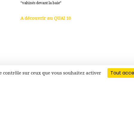
“vahinés devant la baie”
voir l’oeuvre
A découvrir au QUAI 10
Tout acc
 le contrôle sur ceux que vous souhaitez activer